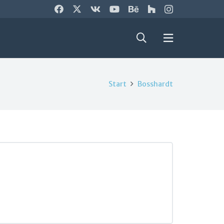
Start
Bosshardt