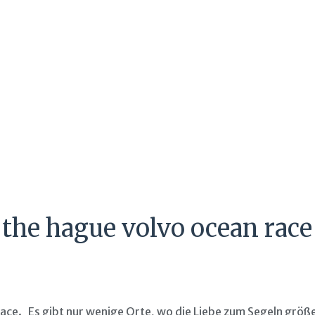
 the hague volvo ocean race
ace. Es gibt nur wenige Orte, wo die Liebe zum Segeln größer