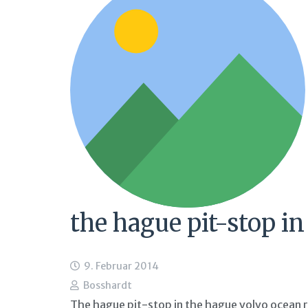
the hague pit-stop in
9. Februar 2014
Bosshardt
The hague pit-stop in the hague volvo ocean r