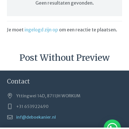
Geen resultaten gevonden.
Je moet
ingelogd zijn op
om een reactie te plaatsen.
Post Without Preview
Contact
Yttingwei 14D, 8711JH WORKUM
+31 653922490
inf@deboekanier.nl