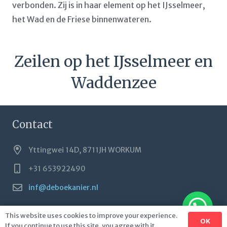
verbonden. Zij is in haar element op het IJsselmeer,
het Wad en de Friese binnenwateren.
Zeilen op het IJsselmeer en
Waddenzee
Contact
Yttingwei 14D, 8711JH WORKUM
+31 653922490
inf@deboekanier.nl
This website uses cookies to improve your experience.
OK
If you continue to use this site, you agree with it.